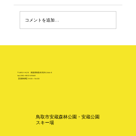
コメントを追加…
私の好きなモノ・クルマ編
〒680-1425 鳥取県鳥取市河内1266-5
tel.
090-4801-8969
【営業時間】9:00～16:00
鳥取市安蔵森林公園・安蔵公園
スキー場