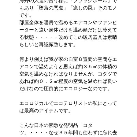
海外の人達の言う様に「ブラックホール」で
もあり「堕落の悪魔」「癒しの罠」そのモノ
です。
部屋全体を暖房で温めるエアコンやファンヒ
ーターと違い身体だけを温め頭だけは冷えて
る状態・・・・・改めてこの暖房器具は素晴
らしいと再認識致します。
何より例えば我が家の自室８畳間の空間をエ
アコンで温めようと思えば約３５㎥の体積の
空気を温めなければなりませんが、コタツで
あれば約０．２㎥程度の空気を温めれば良い
だけなので圧倒的にエコロジーなのです。
エコロジカルでエコテロリストの私にとって
は最高のアイテムです。
こんな日本の素敵な発明品「コタ
ツ」・・・・なぜ３５年間も使わずに忘れ去