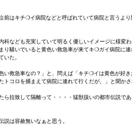
位前はキチ❍イ病院などと呼ばれていて病院と言うより
内科なども充実していて明るく優しいイメージに様変わ
まり騒いでいると黄色い救急車が来てキ❍ガイ病院に連
ていた。
色い救急車なの？」と、問えば「キチ❍イは黄色が好き
たトコロを捕まえて病院に連れて行くだが。」と聞かさ
たら拉致して隔離って・・・・猛獣扱いの都市伝説であ
伝説は容赦無いなぁと思う。