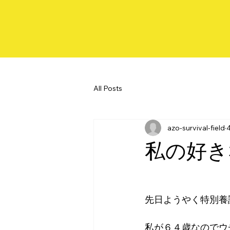
All Posts
azo-survival-field
私の好き
先日ようやく特別養
私が６４歳なのでウ