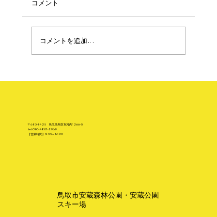
コメント
コメントを追加…
私の好きなモノ・クルマ編
〒680-1425 鳥取県鳥取市河内1266-5
tel.
090-4801-8969
【営業時間】9:00～16:00
鳥取市安蔵森林公園・安蔵公園
スキー場